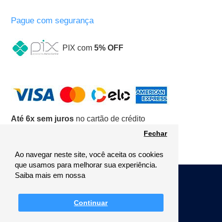
Pague com segurança
PIX com
5% OFF
Até 6x sem juros
no cartão de crédito
Fechar
Ao navegar neste site, você aceita os cookies
que usamos para melhorar sua experiência.
Saiba mais em nossa
Mamãe Gansa Campos do Jordão
CNPJ 00.466.571/0001-16
© 2010/2025 Direitos Reservados.
Continuar
FILTRAR PRODUTOS
Desenvolvido por
IEC agência digital