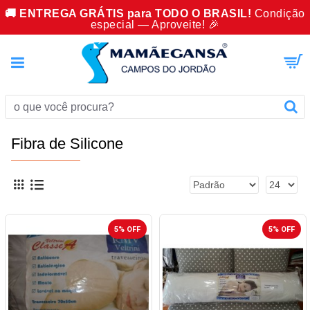
🚚 ENTREGA GRÁTIS para TODO O BRASIL!
Condição
especial — Aproveite! 🎉
Fibra de Silicone
5% OFF
5% OFF