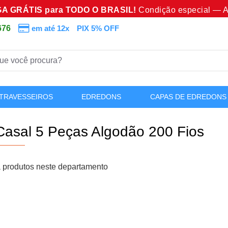
A GRÁTIS para TODO O BRASIL!
Condição especial — A
676
em até 12x
PIX 5% OFF
TRAVESSEIROS
EDREDONS
CAPAS DE EDREDONS
 Casal 5 Peças Algodão 200 Fios
 produtos neste departamento