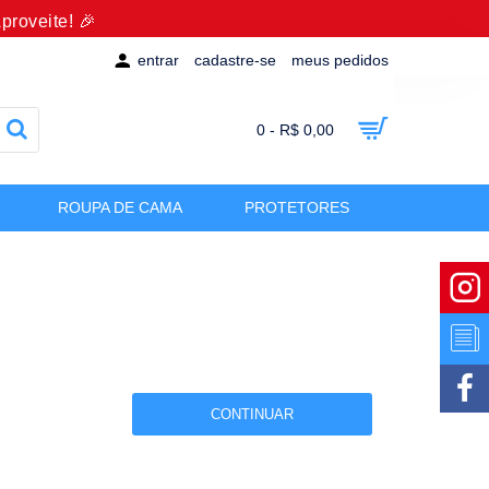
proveite! 🎉
entrar
cadastre-se
meus pedidos
0 - R$ 0,00
ROUPA DE CAMA
PROTETORES
CONTINUAR