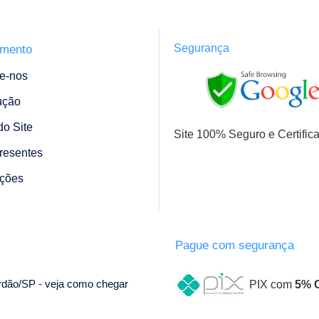
Segurança
imento
e-nos
ução
o Site
Site 100% Seguro e Certific
resentes
ções
Pague com segurança
ordão/SP - veja como chegar
PIX com
5% 