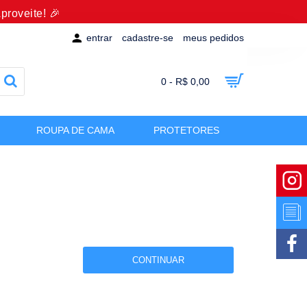
proveite! 🎉
entrar
cadastre-se
meus pedidos
0 - R$ 0,00
ROUPA DE CAMA
PROTETORES
CONTINUAR