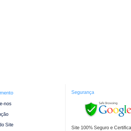
Segurança
imento
e-nos
ução
o Site
Site 100% Seguro e Certific