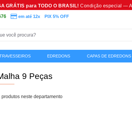
A GRÁTIS para TODO O BRASIL!
Condição especial — A
676
em até 12x
PIX 5% OFF
TRAVESSEIROS
EDREDONS
CAPAS DE EDREDONS
 Malha 9 Peças
 produtos neste departamento