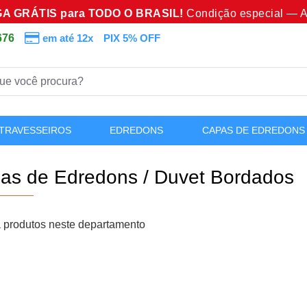
A GRÁTIS para TODO O BRASIL!
Condição especial — A
676
em até 12x
PIX 5% OFF
TRAVESSEIROS
EDREDONS
CAPAS DE EDREDONS
as de Edredons / Duvet Bordados
 produtos neste departamento