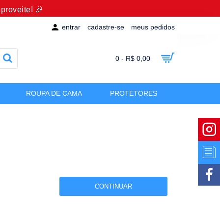
proveite! 🎉
entrar
cadastre-se
meus pedidos
0 - R$ 0,00
ROUPA DE CAMA
PROTETORES
CONTINUAR