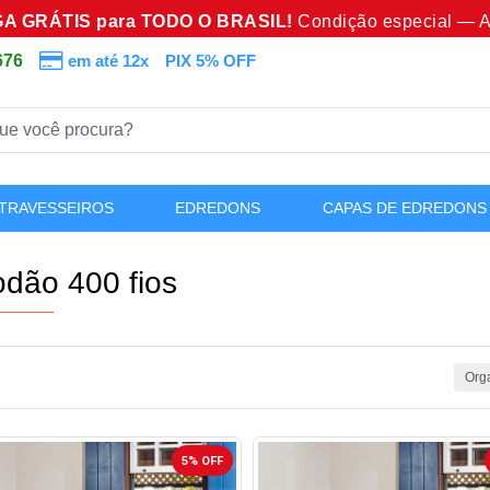
A GRÁTIS para TODO O BRASIL!
Condição especial — A
676
em até 12x
PIX 5% OFF
TRAVESSEIROS
EDREDONS
CAPAS DE EDREDONS
odão 400 fios
Orga
5% OFF