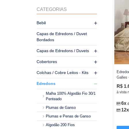
CATEGORIAS
Bebê
Capas de Edredons / Duvet
Bordados
Capas de Edredons / Duvets
Cobertores
Edredom
Colchas / Cobre Leitos - Kits
Galles 
Edredons
R$ 1.
à vista 
Malha 100% Algodão Fio 30/1
Penteado
6x
Plumas de Ganso
12x
Plumas e Penas de Ganso
Algodão 200 Fios