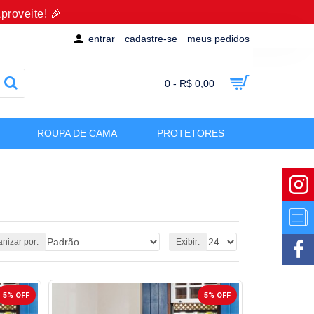
proveite! 🎉
entrar
cadastre-se
meus pedidos
0 - R$ 0,00
ROUPA DE CAMA
PROTETORES
nizar por:
Exibir:
5% OFF
5% OFF