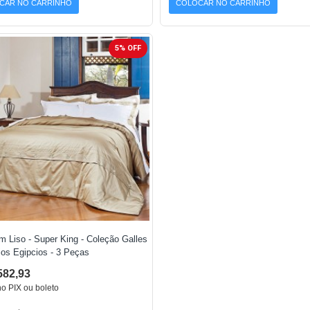
CAR NO CARRINHO
COLOCAR NO CARRINHO
5% OFF
 Liso - Super King - Coleção Galles
ios Egipcios - 3 Peças
582,93
no PIX ou boleto