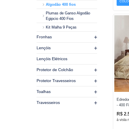
COLO
Algodão 400 fios
Plumas de Ganso Algodão
Egipcio 400 Fios
Kit Malha 9 Peças
Fronhas
Lençóis
Lençóis Elétricos
Protetor de Colchão
Protetor Travesseiros
Toalhas
Edredom
Travesseiros
- 400 F
R$ 2.
à vista 