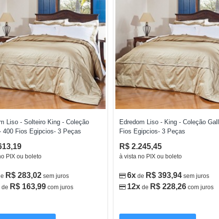
 Liso - Solteiro King - Coleção
Edredom Liso - King - Coleção Gall
- 400 Fios Egipcios- 3 Peças
Fios Egipcios- 3 Peças
613,19
R$ 2.245,45
no PIX ou boleto
à vista no PIX ou boleto
R$ 283,02
6x
R$ 393,94
de
sem juros
de
sem juros
R$ 163,99
12x
R$ 228,26
de
com juros
de
com juros