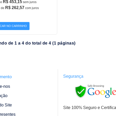
R$ 453,15
de
sem juros
R$ 262,57
de
com juros
CAR NO CARRINHO
ndo de 1 a 4 do total de 4 (1 páginas)
Segurança
imento
e-nos
ução
o Site
Site 100% Seguro e Certific
resentes