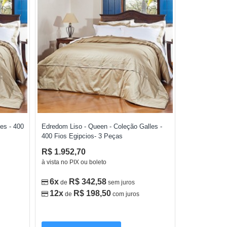
es - 400
Edredom Liso - Queen - Coleção Galles -
400 Fios Egipcios- 3 Peças
R$ 1.952,70
à vista no PIX ou boleto
6x
R$ 342,58
de
sem juros
12x
R$ 198,50
de
com juros