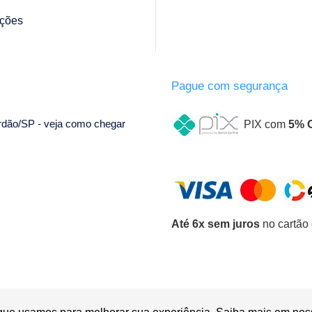
ções
Pague com segurança
ordão/SP - veja como chegar
PIX com
5% 
Até 6x sem juros
no cartão 