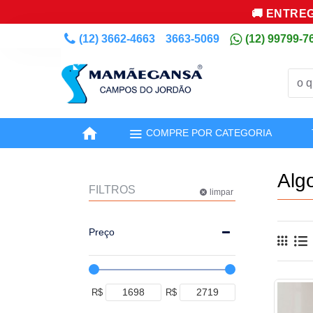
🚚 ENTREG
(12) 3662-4663
3663-5069
(12) 99799-7
COMPRE POR CATEGORIA
Alg
FILTROS
limpar
Preço
R$
R$