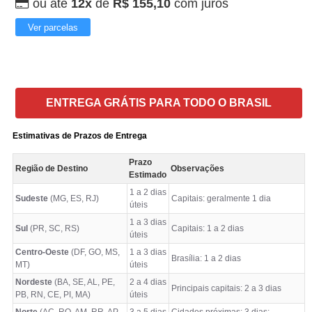
ou até
12x
de
R$ 155,10
com juros
Ver parcelas
ENTREGA GRÁTIS PARA TODO O BRASIL
Estimativas de Prazos de Entrega
Prazo
Região de Destino
Observações
Estimado
1 a 2 dias
Sudeste
(MG, ES, RJ)
Capitais: geralmente 1 dia
úteis
1 a 3 dias
Sul
(PR, SC, RS)
Capitais: 1 a 2 dias
úteis
Centro-Oeste
(DF, GO, MS,
1 a 3 dias
Brasília: 1 a 2 dias
MT)
úteis
Nordeste
(BA, SE, AL, PE,
2 a 4 dias
Principais capitais: 2 a 3 dias
PB, RN, CE, PI, MA)
úteis