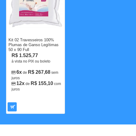
Kit 02 Travesseiros 100%
Plumas de Ganso Legítimas
50 x 90 Full
R$ 1.525,77
à vista no PIX ou boleto
6x
R$ 267,68
de
sem
juros
12x
R$ 155,10
de
com
juros