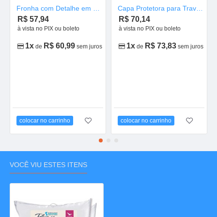
Fronha com Detalhe em Piquê 50x90
Capa Protetora para Travesseiro 50 x 90
R$ 57,94
R$ 70,14
à vista no PIX ou boleto
à vista no PIX ou boleto
1x
R$ 60,99
1x
R$ 73,83
de
sem juros
de
sem juros
colocar no carrinho
colocar no carrinho
VOCÊ VIU ESTES ITENS