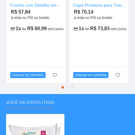
Fronha com Detalhe em Piquê 50x90
Capa Protetora para Travesseiro 50 x 90
R$ 57,94
R$ 70,14
à vista no PIX ou boleto
à vista no PIX ou boleto
1x
R$ 60,99
1x
R$ 73,83
de
sem juros
de
sem juros
colocar no carrinho
colocar no carrinho
VOCÊ VIU ESTES ITENS