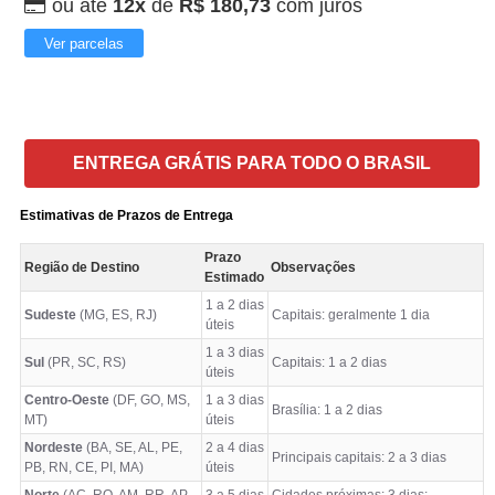
ou até
12x
de
R$ 180,73
com juros
Ver parcelas
ENTREGA GRÁTIS PARA TODO O BRASIL
Estimativas de Prazos de Entrega
Prazo
Região de Destino
Observações
Estimado
1 a 2 dias
Sudeste
(MG, ES, RJ)
Capitais: geralmente 1 dia
úteis
1 a 3 dias
Sul
(PR, SC, RS)
Capitais: 1 a 2 dias
úteis
Centro-Oeste
(DF, GO, MS,
1 a 3 dias
Brasília: 1 a 2 dias
MT)
úteis
Nordeste
(BA, SE, AL, PE,
2 a 4 dias
Principais capitais: 2 a 3 dias
PB, RN, CE, PI, MA)
úteis