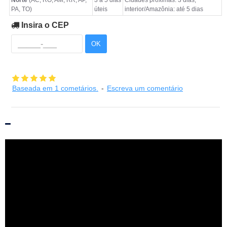
Norte
(AC, RO, AM, RR, AP,
3 a 5 dias
Cidades próximas: 3 dias;
PA, TO)
úteis
interior/Amazônia: até 5 dias
Insira o CEP
OK
Baseada em 1 cometários.
-
Escreva um comentário