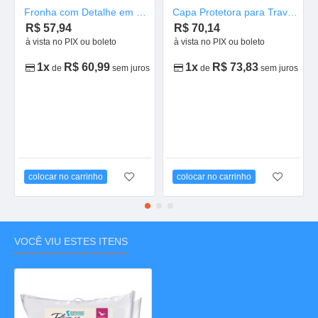
Fronha com Detalhe em Piquê 50x90
Capa Protetora para Travesseiro 50 x 90
R$ 57,94
R$ 70,14
à vista no PIX ou boleto
à vista no PIX ou boleto
1x
R$ 60,99
1x
R$ 73,83
de
sem juros
de
sem juros
colocar no carrinho
colocar no carrinho
VOCÊ VIU ESTES ITENS