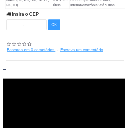
Norte
(AC, RO, AM, RR, AP,
3 a 5 dias
Cidades próximas: 3 dias;
PA, TO)
úteis
interior/Amazônia: até 5 dias
Insira o CEP
OK
Baseada em 0 cometários.
-
Escreva um comentário