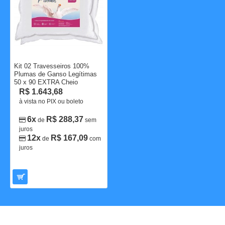
Kit 02 Travesseiros 100%
Plumas de Ganso Legítimas
50 x 90 EXTRA Cheio
R$ 1.643,68
à vista no PIX ou boleto
6x
R$ 288,37
de
sem
juros
12x
R$ 167,09
de
com
juros