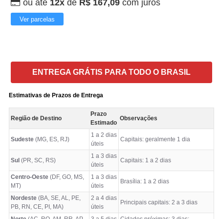
ou até
12x
de
R$ 167,09
com juros
Ver parcelas
ENTREGA GRÁTIS PARA TODO O BRASIL
Estimativas de Prazos de Entrega
Prazo
Região de Destino
Observações
Estimado
1 a 2 dias
Sudeste
(MG, ES, RJ)
Capitais: geralmente 1 dia
úteis
1 a 3 dias
Sul
(PR, SC, RS)
Capitais: 1 a 2 dias
úteis
Centro-Oeste
(DF, GO, MS,
1 a 3 dias
Brasília: 1 a 2 dias
MT)
úteis
Nordeste
(BA, SE, AL, PE,
2 a 4 dias
Principais capitais: 2 a 3 dias
PB, RN, CE, PI, MA)
úteis