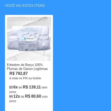
VOCÊ VIU ESTES ITENS
Edredom de Berço 100%
Plumas de Ganso Legítimas
R$ 792,87
à vista no PIX ou boleto
6x
R$ 139,11
de
sem
juros
12x
R$ 80,60
de
com
juros