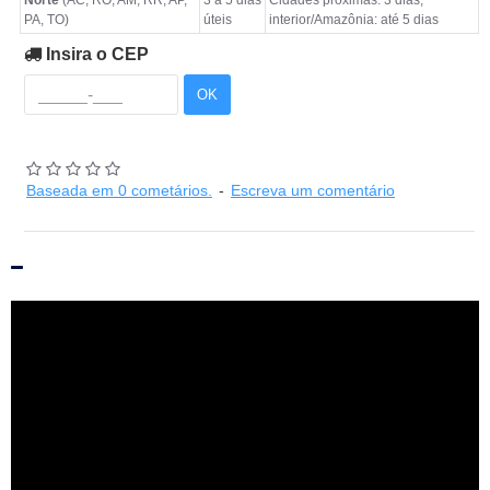
Norte
(AC, RO, AM, RR, AP,
3 a 5 dias
Cidades próximas: 3 dias;
PA, TO)
úteis
interior/Amazônia: até 5 dias
Insira o CEP
OK
Baseada em 0 cometários.
-
Escreva um comentário