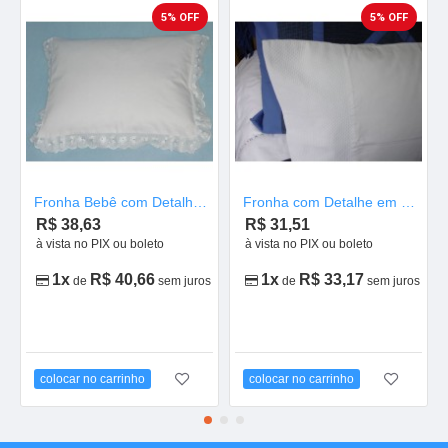
5% OFF
5% OFF
Fronha Bebê com Detalhe em Bordado Inglês
Fronha com Detalhe em Piquê para Bebê
R$ 38,63
R$ 31,51
à vista no PIX ou boleto
à vista no PIX ou boleto
1x
R$ 40,66
1x
R$ 33,17
de
sem juros
de
sem juros
colocar no carrinho
colocar no carrinho