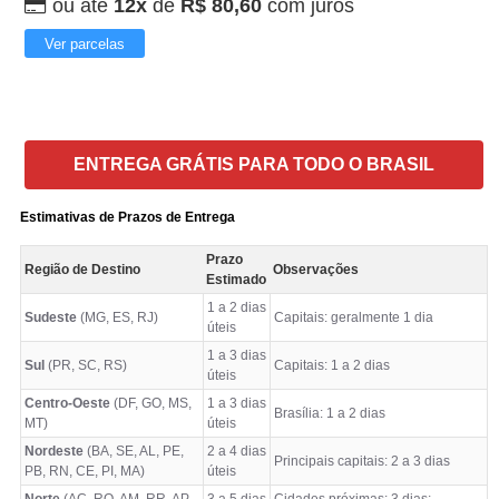
ou até
12x
de
R$ 80,60
com juros
Ver parcelas
ENTREGA GRÁTIS PARA TODO O BRASIL
Estimativas de Prazos de Entrega
Prazo
Região de Destino
Observações
Estimado
1 a 2 dias
Sudeste
(MG, ES, RJ)
Capitais: geralmente 1 dia
úteis
1 a 3 dias
Sul
(PR, SC, RS)
Capitais: 1 a 2 dias
úteis
Centro-Oeste
(DF, GO, MS,
1 a 3 dias
Brasília: 1 a 2 dias
MT)
úteis
Nordeste
(BA, SE, AL, PE,
2 a 4 dias
Principais capitais: 2 a 3 dias
PB, RN, CE, PI, MA)
úteis