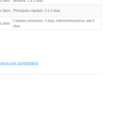
s úteis
Brasília: 1 a 2 dias
s úteis
Principais capitais: 2 a 3 dias
Cidades próximas: 3 dias; interior/Amazônia: até 5
s úteis
dias
creva um comentário