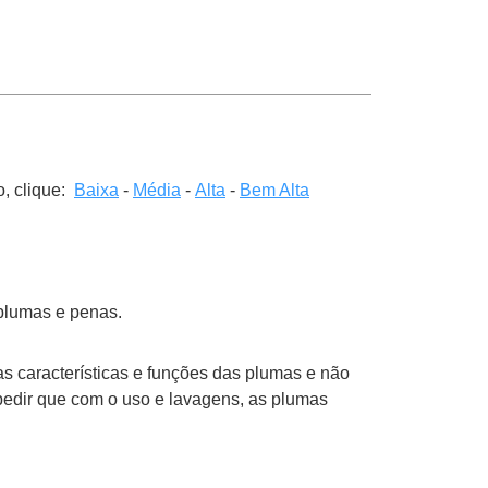
o, clique:
Baixa
-
Média
-
Alta
-
Bem Alta
 plumas e penas.
 características e funções das plumas e não
pedir que com o uso e lavagens, as plumas