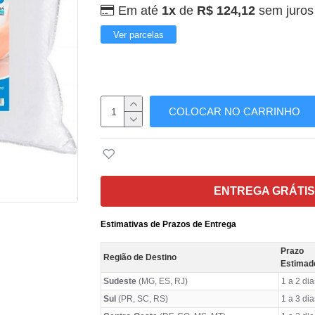
Em até
1x
de
R$ 124,12
sem juros
Ver parcelas
COLOCAR NO CARRINHO
ENTREGA GRÁTIS
Estimativas de Prazos de Entrega
Prazo
Região de Destino
Estimad
Sudeste
(MG, ES, RJ)
1 a 2 dia
Sul
(PR, SC, RS)
1 a 3 dia