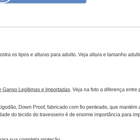
o
tra os tipos e alturas para adulto. Veja altura e tamanho adult
 Ganso Legítimas e Importadas
. Veja na foto a diferença entre
godão, Down Proof, fabricado com fio penteado, que mantém as
dade do tecido do travesseiro é de enorme importância para im
para sua completa proteção.