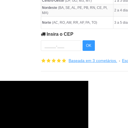
Centro-Oeste
(DF, GO, MS, MT)
1 a 3 dia
Nordeste
(BA, SE, AL, PE, PB, RN, CE, PI,
2 a 4 dia
MA)
Norte
(AC, RO, AM, RR, AP, PA, TO)
3 a 5 dia
Insira o CEP
OK
Baseada em 3 cometários.
-
Es