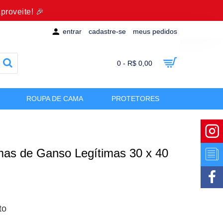
proveite! 🎉
entrar
cadastre-se
meus pedidos
0 - R$ 0,00
ROUPA DE CAMA
PROTETORES
as de Ganso Legítimas 30 x 40
to