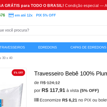
A GRÁTIS para TODO O BRASIL!
Condição especial — A
676
em até 12x
PIX 5% OFF
TRAVESSEIROS
EDREDONS
CAPAS DE EDREDONS
s 30 x 40
Travesseiro Bebê 100% Plum
5% OFF
de
R$ 124,12
R$ 117,91
por
à vista
(5% OFF)
Economize
R$ 6,21
no PIX ou bole