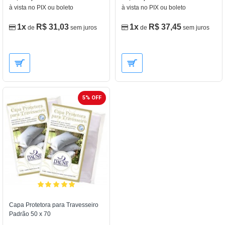
à vista no PIX ou boleto
à vista no PIX ou boleto
1x
R$ 31,03
1x
R$ 37,45
de
sem juros
de
sem juros
5% OFF
Capa Protetora para Travesseiro
Padrão 50 x 70