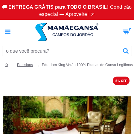
🚚 ENTREGA GRÁTIS para TODO O BRASIL!
Condição
especial — Aproveite! 🎉
Edredons
Edredom King Verão 100% Plumas de Ganso Legítimas
5% OFF