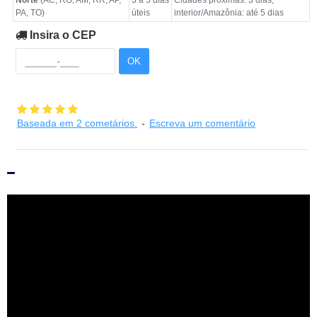
Norte
(AC, RO, AM, RR, AP,
3 a 5 dias
Cidades próximas: 3 dias;
PA, TO)
úteis
interior/Amazônia: até 5 dias
Insira o CEP
OK
Baseada em 2 cometários.
-
Escreva um comentário