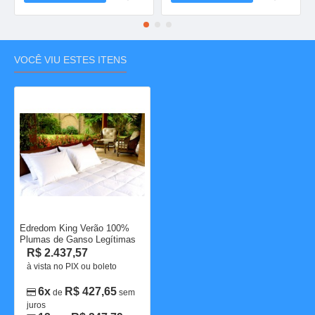
VOCÊ VIU ESTES ITENS
Edredom King Verão 100%
Plumas de Ganso Legítimas
R$ 2.437,57
à vista no PIX ou boleto
6x
R$ 427,65
de
sem
juros