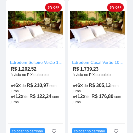
5% OFF
5% OFF
Edredom Solteiro Verão 100% Plumas de Ganso Legítimas
Edredom Casal Verão 100% Plumas de Ganso Legítimas
R$ 1.202,52
R$ 1.739,23
à vista no PIX ou boleto
à vista no PIX ou boleto
6x
R$ 210,97
6x
R$ 305,13
de
sem
de
sem
juros
juros
12x
R$ 122,24
12x
R$ 176,80
de
com
de
com
juros
juros
colocar no carrinho
colocar no carrinho