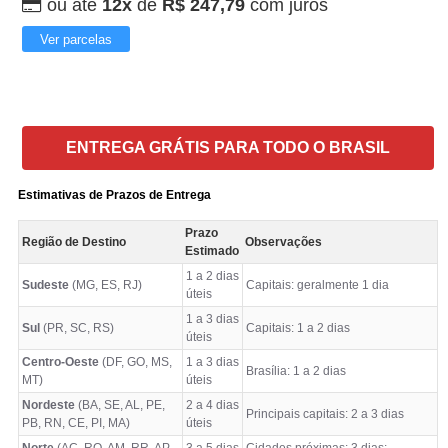
ou até
12x
de
R$ 247,79
com juros
Ver parcelas
ENTREGA GRÁTIS PARA TODO O BRASIL
Estimativas de Prazos de Entrega
Prazo
Região de Destino
Observações
Estimado
1 a 2 dias
Sudeste
(MG, ES, RJ)
Capitais: geralmente 1 dia
úteis
1 a 3 dias
Sul
(PR, SC, RS)
Capitais: 1 a 2 dias
úteis
Centro-Oeste
(DF, GO, MS,
1 a 3 dias
Brasília: 1 a 2 dias
MT)
úteis
Nordeste
(BA, SE, AL, PE,
2 a 4 dias
Principais capitais: 2 a 3 dias
PB, RN, CE, PI, MA)
úteis