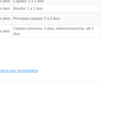
s úteis
Capitais: 1 a 2 dias
s úteis
Brasília: 1 a 2 dias
s úteis
Principais capitais: 2 a 3 dias
Cidades próximas: 3 dias; interior/Amazônia: até 5
s úteis
dias
creva um comentário