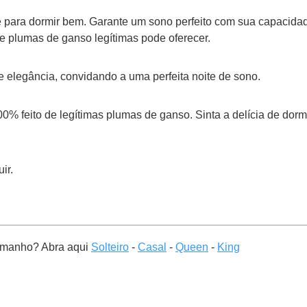
ara dormir bem. Garante um sono perfeito com sua capacidade
 plumas de ganso legítimas pode oferecer.
elegância, convidando a uma perfeita noite de sono.
0% feito de legítimas plumas de ganso. Sinta a delícia de d
ir.
Tamanho? Abra aqui
Solteiro
-
Casal
-
Queen
-
King