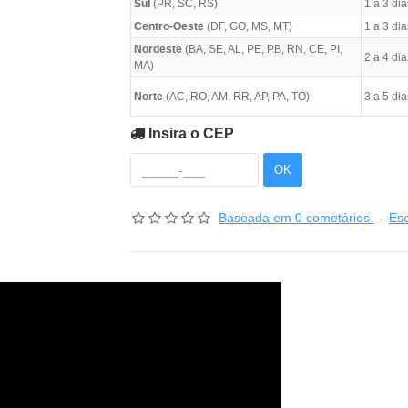
Sul
(PR, SC, RS)
1 a 3 dia
Centro-Oeste
(DF, GO, MS, MT)
1 a 3 dia
Nordeste
(BA, SE, AL, PE, PB, RN, CE, PI,
2 a 4 dia
MA)
Norte
(AC, RO, AM, RR, AP, PA, TO)
3 a 5 dia
Insira o CEP
OK
Baseada em 0 cometários.
-
Es