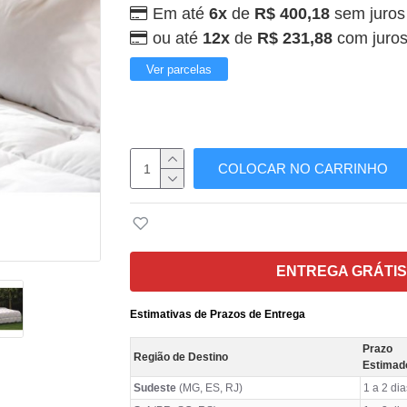
Em até
6x
de
R$ 400,18
sem juros
ou até
12x
de
R$ 231,88
com juro
Ver parcelas
COLOCAR NO CARRINHO
ENTREGA GRÁTIS
Estimativas de Prazos de Entrega
Prazo
Região de Destino
Estimad
Sudeste
(MG, ES, RJ)
1 a 2 dia