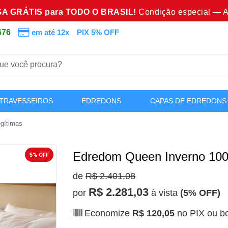
A GRÁTIS para TODO O BRASIL!
Condição especial — A
676
em até 12x
PIX 5% OFF
TRAVESSEIROS
EDREDONS
CAPAS DE EDREDONS
gítimas
Edredom Queen Inverno 100
5% OFF
de
R$ 2.401,08
R$ 2.281,03
por
à vista
(5% OFF)
Economize
R$ 120,05
no PIX ou bo