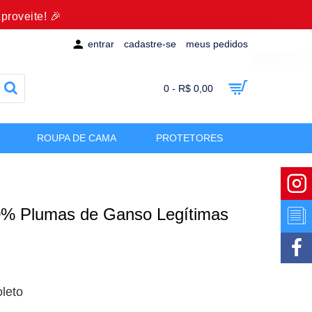
proveite! 🎉
entrar
cadastre-se
meus pedidos
0 - R$ 0,00
ROUPA DE CAMA
PROTETORES
% Plumas de Ganso Legítimas
leto