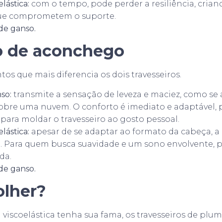
lástica:
com o tempo, pode perder a resiliência, crian
ue comprometem o suporte.
de ganso.
o de aconchego
os que mais diferencia os dois travesseiros.
so:
transmite a sensação de leveza e maciez, como se
obre uma nuvem. O conforto é imediato e adaptável, p
 para moldar o travesseiro ao gosto pessoal.
lástica:
apesar de se adaptar ao formato da cabeça, 
e. Para quem busca suavidade e um sono envolvente, 
da.
de ganso.
olher?
iscoelástica tenha sua fama, os travesseiros de plu