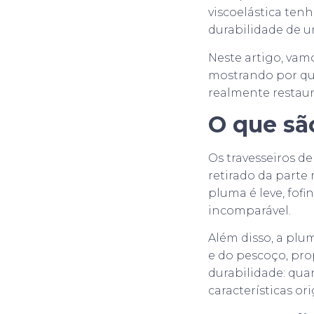
viscoelástica tenh
durabilidade de 
Neste artigo, vamo
mostrando por que
realmente restaur
O que sã
Os travesseiros 
retirado da parte 
pluma é leve, fo
incomparável.
Além disso, a plu
e do pescoço, pr
durabilidade: qu
características ori