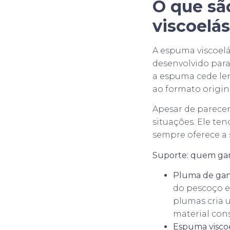
O que sã
viscoelás
A espuma viscoelá
desenvolvido para
a espuma cede le
ao formato origin
Apesar de parece
situações. Ele te
sempre oferece a
Suporte: quem ga
Pluma de gan
do pescoço e
plumas cria 
material con
Espuma viscoe