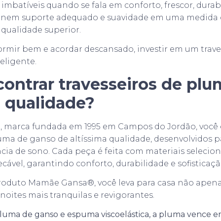
mbatíveis quando se fala em conforto, frescor, durab
unem suporte adequado e suavidade em uma medida 
 qualidade superior.
dormir bem e acordar descansado, investir em um trav
eligente.
ontrar travesseiros de plu
 qualidade?
®
, marca fundada em 1995 em Campos do Jordão, você
luma de ganso de altíssima qualidade, desenvolvidos 
cia de sono. Cada peça é feita com materiais selecio
vel, garantindo conforto, durabilidade e sofisticaçã
roduto Mamãe Gansa®, você leva para casa não apenas
noites mais tranquilas e revigorantes.
pluma de ganso e espuma viscoelástica, a pluma vence 