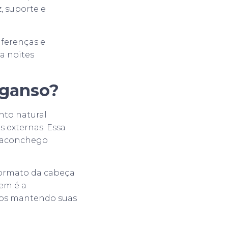
, suporte e
iferenças e
a noites
 ganso?
nto natural
s externas. Essa
e aconchego
formato da cabeça
em é a
nos mantendo suas