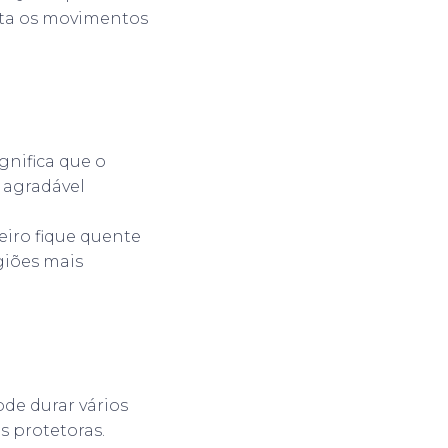
ita os movimentos
gnifica que o
 agradável
eiro fique quente
giões mais
de durar vários
s protetoras.