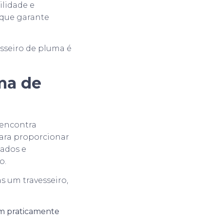
ilidade e
que garante
esseiro de pluma é
ma de
 encontra
para proporcionar
nados e
o.
 um travesseiro,
em praticamente