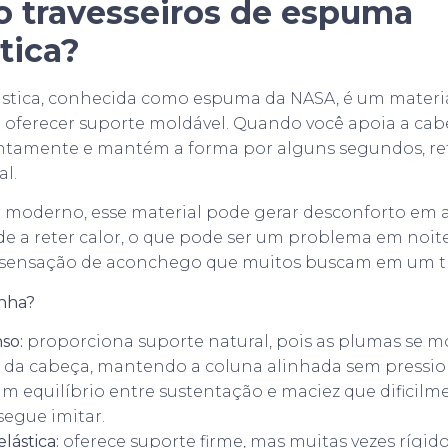
o travesseiros de espuma
tica?
stica, conhecida como espuma da NASA, é um materia
 oferecer suporte moldável. Quando você apoia a cabe
ntamente e mantém a forma por alguns segundos, r
al.
r moderno, esse material pode gerar desconforto em
nde a reter calor, o que pode ser um problema em noit
 sensação de aconchego que muitos buscam em um tr
nha?
so:
proporciona suporte natural, pois as plumas se 
 da cabeça, mantendo a coluna alinhada sem pression
um equilíbrio entre sustentação e maciez que dificilm
segue imitar.
lástica:
oferece suporte firme, mas muitas vezes rígid