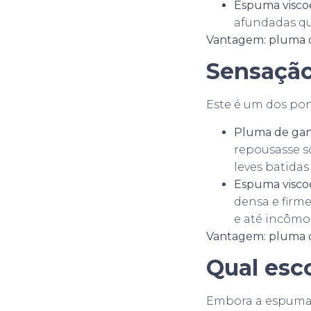
Espuma viscoe
afundadas q
Vantagem: pluma 
Sensaçã
Este é um dos pont
Pluma de gan
repousasse s
leves batidas
Espuma viscoe
densa e firm
e até incômo
Vantagem: pluma 
Qual esc
Embora a espuma v