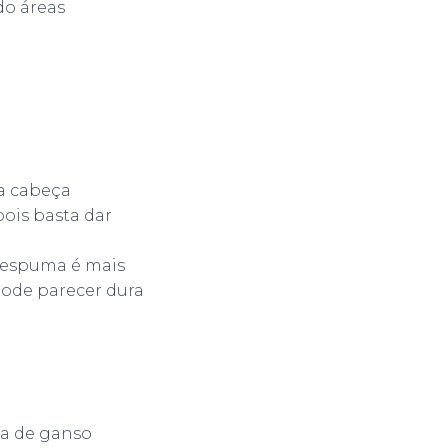
do áreas
 a cabeça
ois basta dar
a espuma é mais
pode parecer dura
ma de ganso