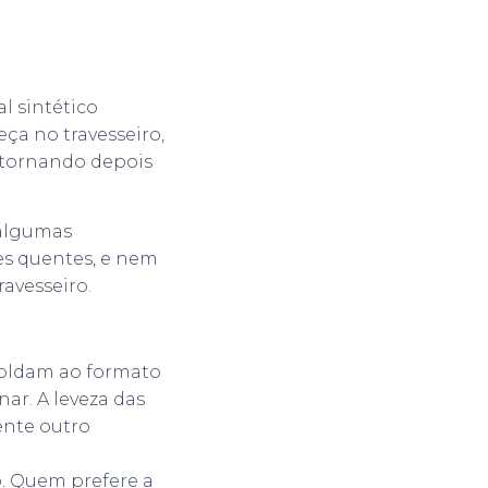
l sintético
ça no travesseiro,
etornando depois
 algumas
es quentes, e nem
avesseiro.
moldam ao formato
ar. A leveza das
ente outro
o. Quem prefere a