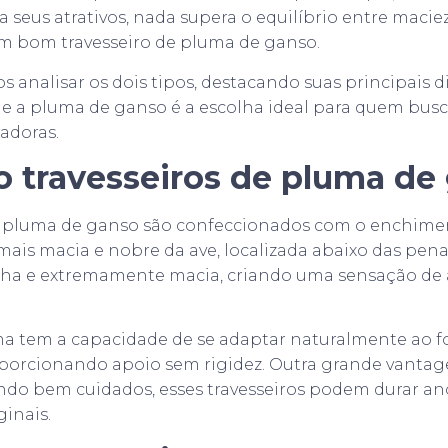
a seus atrativos, nada supera o equilíbrio entre maciez
um bom travesseiro de pluma de ganso.
s analisar os dois tipos, destacando suas principais d
 a pluma de ganso é a escolha ideal para quem busc
adoras.
o travesseiros de pluma de
de pluma de ganso são confeccionados com o enchime
mais macia e nobre da ave, localizada abaixo das pena
finha e extremamente macia, criando uma sensação d
ma tem a capacidade de se adaptar naturalmente ao 
oporcionando apoio sem rigidez. Outra grande vantag
ando bem cuidados, esses travesseiros podem durar a
ginais.