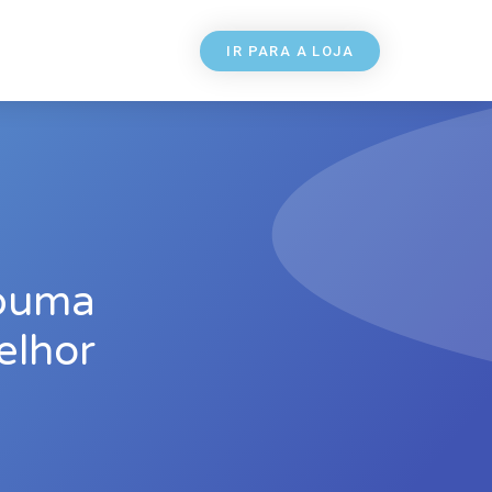
IR PARA A LOJA
spuma
elhor