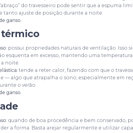
“abraço” do travesseiro pode sentir que a espuma lim
 tanto ajuste de posição durante a noite.
de ganso.
 térmico
so:
possui propriedades naturais de ventilação. Isso si
não esquenta em excesso, mantendo uma temperatura
a noite.
lástica:
tende a reter calor, fazendo com que o travess
de — algo que atrapalha o sono, especialmente em re
urante o verão.
de ganso.
dade
so:
quando de boa procedência e bem conservado, po
er a forma. Basta arejar regularmente e utilizar capa