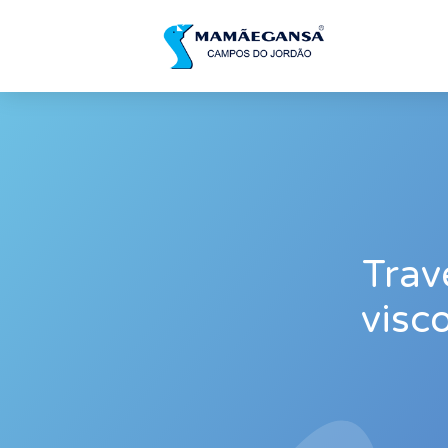
Trav
visc