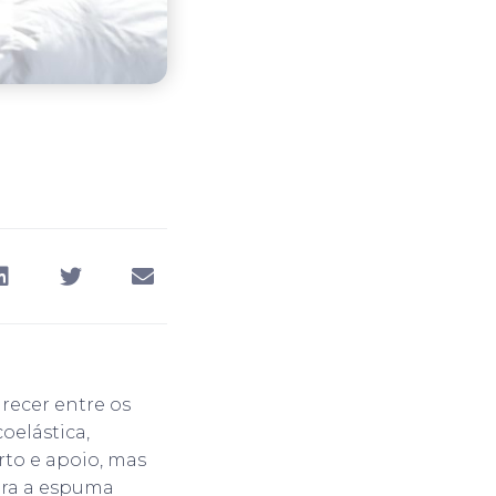
recer entre os
oelástica,
o e apoio, mas
ora a espuma